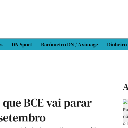
os
DN Sport
Barómetro DN / Aximage
Dinheiro
A
 que BCE vai parar
 setembro