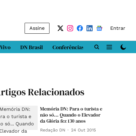
Assine
Entrar
 Vivo
DN Brasil
Conferências
DN LAB
Class
rtigos Relacionados
Memória DN: Para o turista e
não só... Quando o Elevador
da Glória fez 130 anos
Redação DN
24 Out 2015