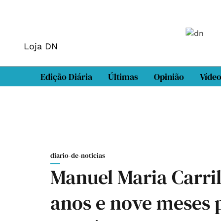
Loja DN
Edição Diária
Últimas
Opinião
Víde
diario-de-noticias
Manuel Maria Carri
anos e nove meses p