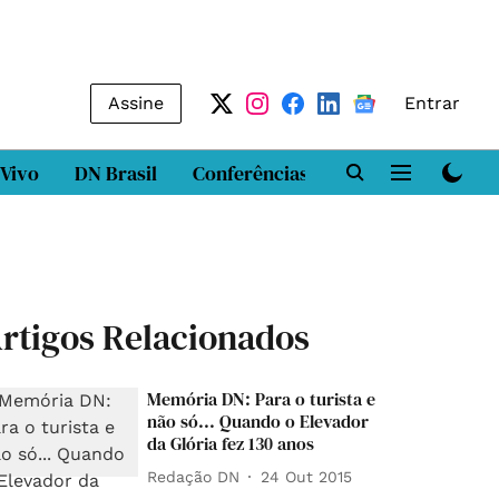
Assine
Entrar
 Vivo
DN Brasil
Conferências
DN LAB
Class
rtigos Relacionados
Memória DN: Para o turista e
não só... Quando o Elevador
da Glória fez 130 anos
Redação DN
24 Out 2015