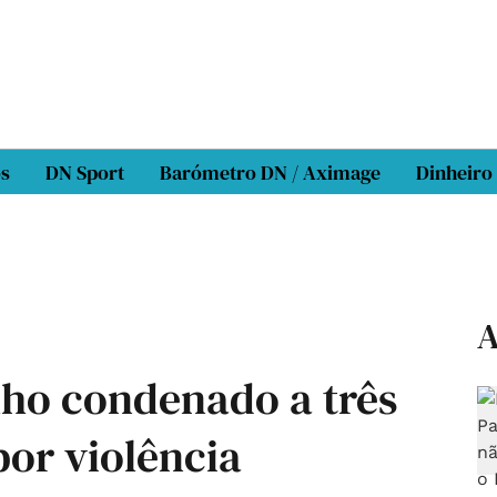
os
DN Sport
Barómetro DN / Aximage
Dinheiro
A
lho condenado a três
or violência