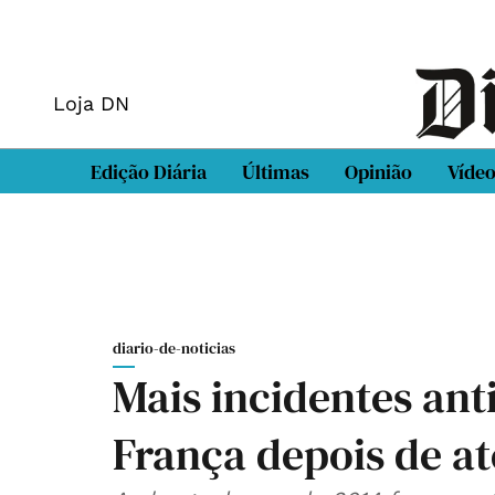
Loja DN
Edição Diária
Últimas
Opinião
Víde
diario-de-noticias
Mais incidentes a
França depois de a