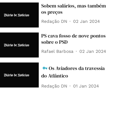
Sobem salários, mas também
os preços
Redação DN
02 Jan 2024
PS cava fosso de nove pontos
sobre o PSD
Rafael Barbosa
02 Jan 2024
Os Aviadores da travessia
do Atlântico
Redação DN
01 Jan 2024