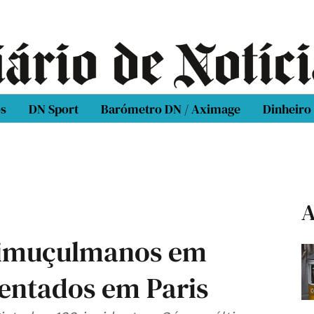
os
DN Sport
Barómetro DN / Aximage
Dinheiro
A
ntimuçulmanos em
tentados em Paris