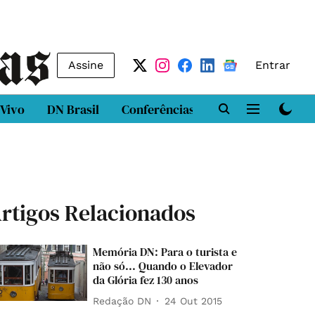
Assine
Entrar
 Vivo
DN Brasil
Conferências
DN LAB
Class
rtigos Relacionados
Memória DN: Para o turista e
não só... Quando o Elevador
da Glória fez 130 anos
Redação DN
24 Out 2015