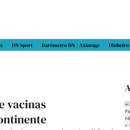
os
DN Sport
Barómetro DN / Aximage
Dinheiro
A
e vacinas
ontinente