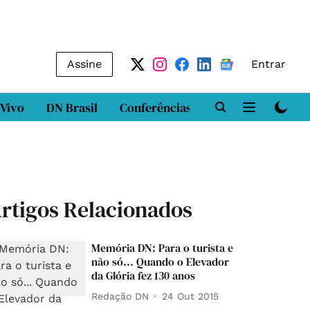
Assine
Entrar
 Vivo
DN Brasil
Conferências
DN LAB
Class
rtigos Relacionados
Memória DN: Para o turista e
não só... Quando o Elevador
da Glória fez 130 anos
Redação DN
24 Out 2015