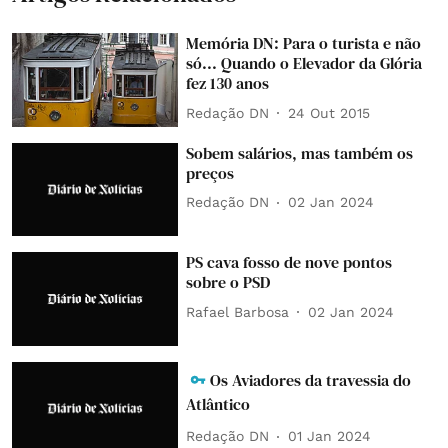
Memória DN: Para o turista e não
só... Quando o Elevador da Glória
fez 130 anos
Redação DN
24 Out 2015
Sobem salários, mas também os
preços
Redação DN
02 Jan 2024
PS cava fosso de nove pontos
sobre o PSD
Rafael Barbosa
02 Jan 2024
Os Aviadores da travessia do
Atlântico
Redação DN
01 Jan 2024