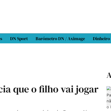
os
DN Sport
Barómetro DN / Aximage
Dinheiro
A
a que o filho vai jogar