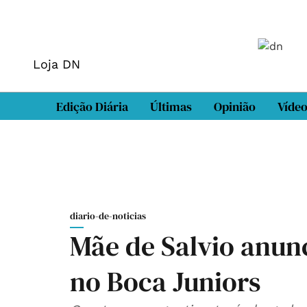
Loja DN
Edição Diária
Últimas
Opinião
Víde
diario-de-noticias
Mãe de Salvio anunci
no Boca Juniors