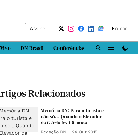
Assine
Entrar
 Vivo
DN Brasil
Conferências
DN LAB
Class
rtigos Relacionados
Memória DN: Para o turista e
não só... Quando o Elevador
da Glória fez 130 anos
Redação DN
24 Out 2015