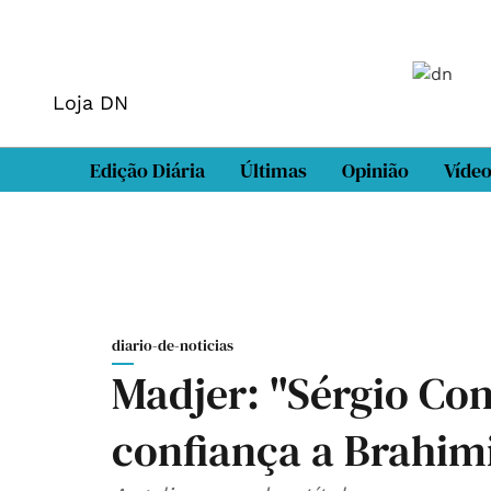
Loja DN
Edição Diária
Últimas
Opinião
Víde
diario-de-noticias
Madjer: "Sérgio Co
confiança a Brahim