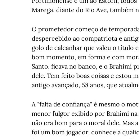
Portimonense e um ao Estoril, todos p
Marega, diante do Rio Ave, também 
O prometedor começo de temporada 
despercebido ao compatriota e antiga
golo de calcanhar que valeu o título
bom momento, em forma e com moral
Santo, ficava no banco, e o Brahimi p
dele. Tem feito boas coisas e estou m
antigo avançado, 58 anos, que atualm
A "falta de confiança" é mesmo o mot
menor fulgor exibido por Brahimi na 
não era bom para o moral dele. Mas a
foi um bom jogador, conhece a qualid