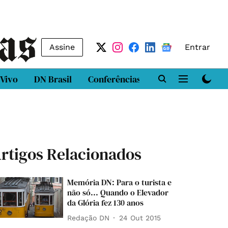
Assine
Entrar
 Vivo
DN Brasil
Conferências
DN LAB
Class
rtigos Relacionados
Memória DN: Para o turista e
não só... Quando o Elevador
da Glória fez 130 anos
Redação DN
24 Out 2015