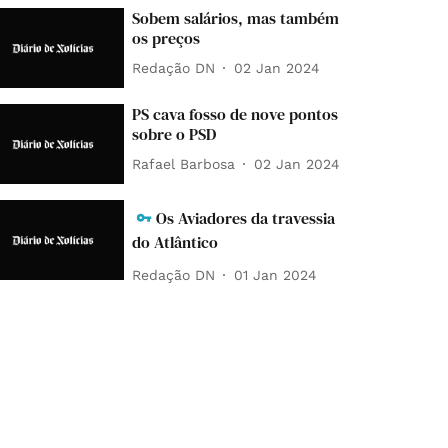
Sobem salários, mas também
os preços
Redação DN
02 Jan 2024
PS cava fosso de nove pontos
sobre o PSD
Rafael Barbosa
02 Jan 2024
Os Aviadores da travessia
do Atlântico
Redação DN
01 Jan 2024