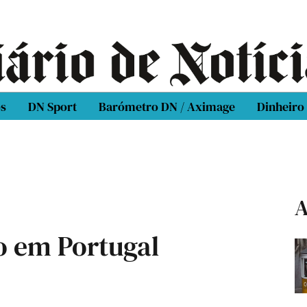
os
DN Sport
Barómetro DN / Aximage
Dinheiro
A
o em Portugal