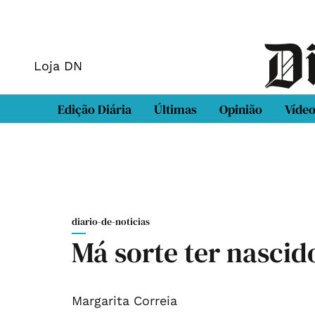
Loja DN
Edição Diária
Últimas
Opinião
Víde
diario-de-noticias
Má sorte ter nascid
Margarita Correia