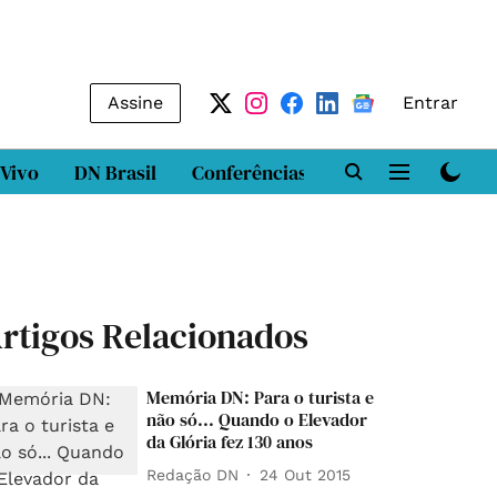
Assine
Entrar
 Vivo
DN Brasil
Conferências
DN LAB
Class
rtigos Relacionados
Memória DN: Para o turista e
não só... Quando o Elevador
da Glória fez 130 anos
Redação DN
24 Out 2015