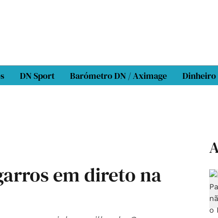
os
DN Sport
Barómetro DN / Aximage
Dinheiro
A
garros em direto na