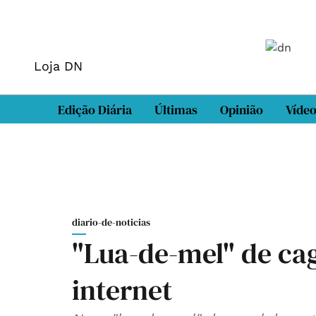
Loja DN
Edição Diária
Últimas
Opinião
Víde
diario-de-noticias
"Lua-de-mel" de ca
internet