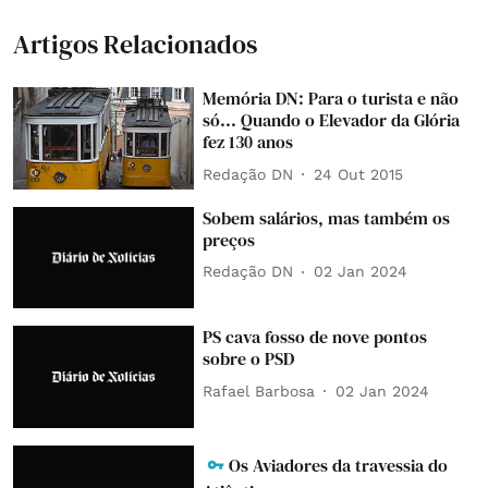
Artigos Relacionados
Memória DN: Para o turista e não
só... Quando o Elevador da Glória
fez 130 anos
Redação DN
24 Out 2015
Sobem salários, mas também os
preços
Redação DN
02 Jan 2024
PS cava fosso de nove pontos
sobre o PSD
Rafael Barbosa
02 Jan 2024
Os Aviadores da travessia do