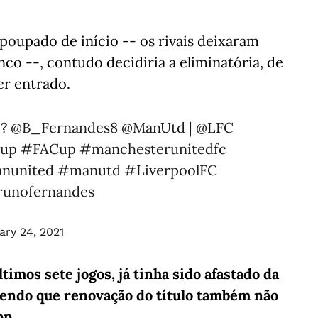
poupado de início -- os rivais deixaram
nco --, contudo decidiria a eliminatória, de
ter entrado.
o?
@B_Fernandes8
@ManUtd
|
@LFC
Cup
#FACup
#manchesterunitedfc
nunited
#manutd
#LiverpoolFC
unofernandes
ary 24, 2021
timos sete jogos, já tinha sido afastado da
 sendo que renovação do título também não
pp.