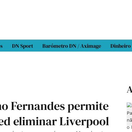
os
DN Sport
Barómetro DN / Aximage
Dinheiro
A
uno Fernandes permite
ed eliminar Liverpool