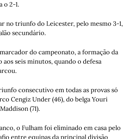
a o 2-1.
ar no triunfo do Leicester, pelo mesmo 3-1,
alão secundário.
r marcador do campeonato, a formação da
o aos seis minutos, quando o defesa
arcou.
triunfo consecutivo em todas as provas só
co Cengiz Under (46), do belga Youri
 Maddison (71).
anco, o Fulham foi eliminado em casa pelo
afio entre equipas da principal divisão