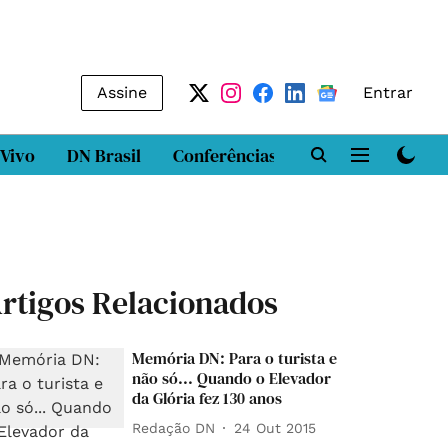
Assine
Entrar
 Vivo
DN Brasil
Conferências
DN LAB
Class
rtigos Relacionados
Memória DN: Para o turista e
não só... Quando o Elevador
da Glória fez 130 anos
Redação DN
24 Out 2015