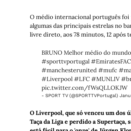
O médio internacional português foi 
algumas das principais estrelas no ba
livre direto, aos 78 minutos, 12 após 
BRUNO Melhor médio do mund
#sporttvportugal
#EmiratesFA
#manchesterunited
#mufc
#ma
#Liverpool
#LFC
#MUNLIV
#br
pic.twitter.com/fWsQLLOKJW
- SPORT TV (@SPORTTVPortugal)
Janu
O Liverpool, que só venceu um dos úl
Taça da Liga e perdido a Supertaça,
está fácil para o 'onze' de Jürgen Klo