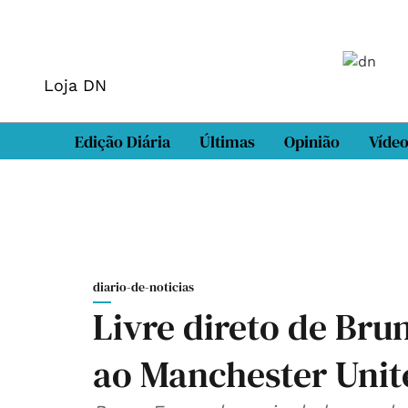
Loja DN
Edição Diária
Últimas
Opinião
Víde
diario-de-noticias
Livre direto de Br
ao Manchester Unit