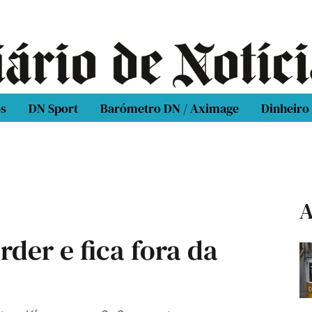
os
DN Sport
Barómetro DN / Aximage
Dinheiro
A
rder e fica fora da