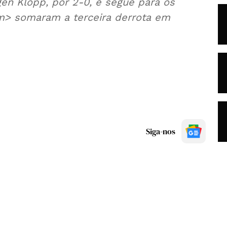
en Klopp, por 2-0, e segue para os
m> somaram a terceira derrota em
Siga-nos