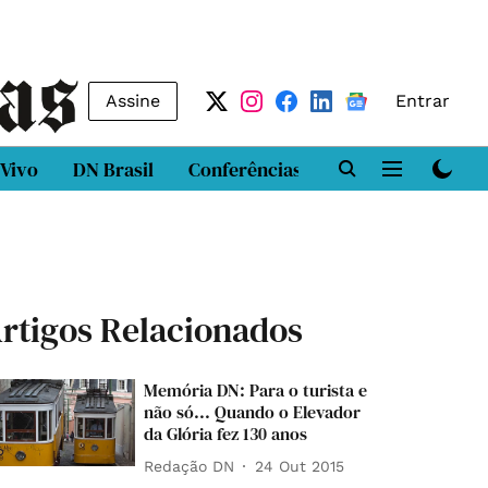
Assine
Entrar
 Vivo
DN Brasil
Conferências
DN LAB
Class
rtigos Relacionados
Memória DN: Para o turista e
não só... Quando o Elevador
da Glória fez 130 anos
Redação DN
24 Out 2015