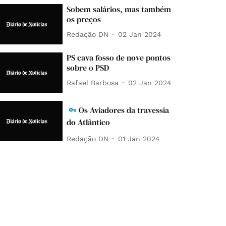
Sobem salários, mas também
os preços
Redação DN
02 Jan 2024
PS cava fosso de nove pontos
sobre o PSD
Rafael Barbosa
02 Jan 2024
Os Aviadores da travessia
do Atlântico
Redação DN
01 Jan 2024