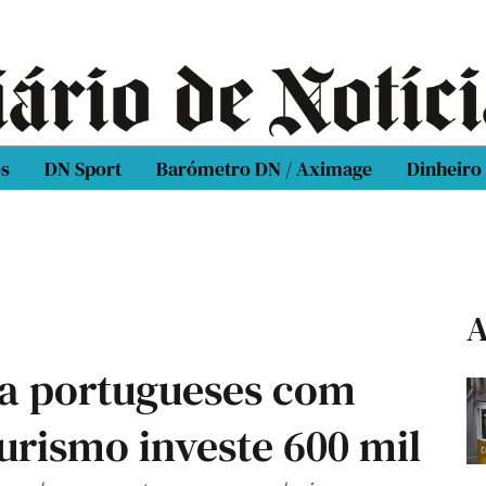
os
DN Sport
Barómetro DN / Aximage
Dinheiro
A
o a portugueses com
urismo investe 600 mil