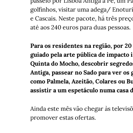
passeio por Lisboa Antiga a Pé, um P
golfinhos, visitar uma adega/ Enotur
e Cascais. Neste pacote, há três preç
até aos 240 euros para duas pessoas.
Para os residentes na região, por 20
guiado pela arte pública de impacto 
Quinta do Mocho, descobrir segredos
Antiga, passear no Sado para ver os 
como Palmela, Azeitão, Colares ou Buc
assistir a um espetáculo numa casa d
Ainda este mês vão chegar às televis
promover estas ofertas.