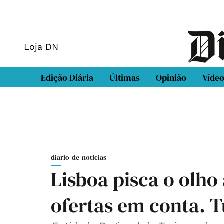
Loja DN
Edição Diária
Últimas
Opinião
Víde
diario-de-noticias
Lisboa pisca o olh
ofertas em conta. T