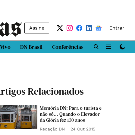
Assine
Entrar
 Vivo
DN Brasil
Conferências
DN LAB
Class
rtigos Relacionados
Memória DN: Para o turista e
não só... Quando o Elevador
da Glória fez 130 anos
Redação DN
24 Out 2015