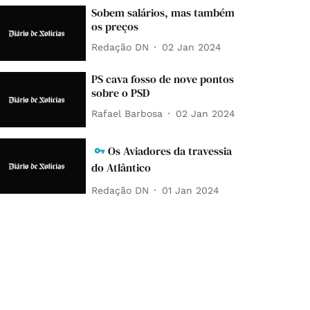
Sobem salários, mas também
os preços
Redação DN
02 Jan 2024
PS cava fosso de nove pontos
sobre o PSD
Rafael Barbosa
02 Jan 2024
Os Aviadores da travessia
do Atlântico
Redação DN
01 Jan 2024