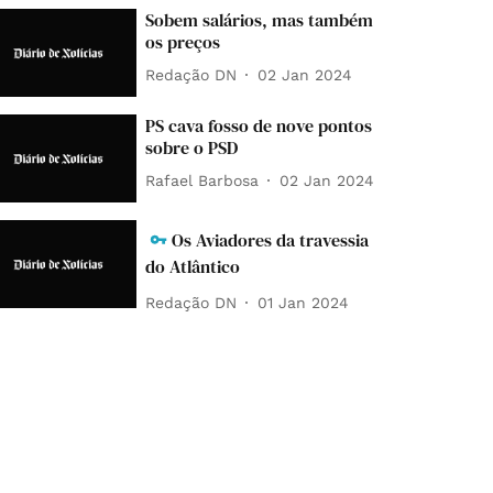
Sobem salários, mas também
os preços
Redação DN
02 Jan 2024
PS cava fosso de nove pontos
sobre o PSD
Rafael Barbosa
02 Jan 2024
Os Aviadores da travessia
do Atlântico
Redação DN
01 Jan 2024