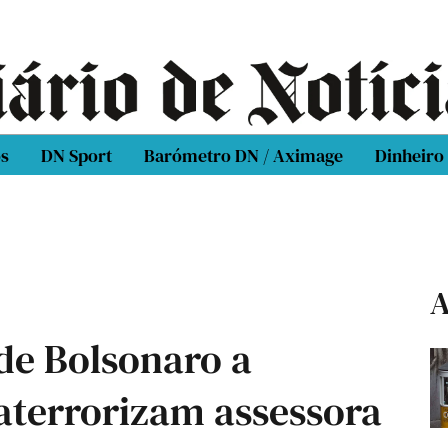
os
DN Sport
Barómetro DN / Aximage
Dinheiro
A
 de Bolsonaro a
aterrorizam assessora