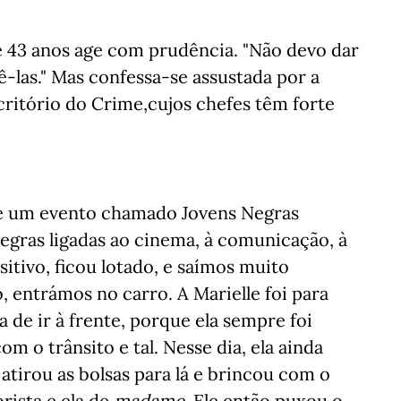
de 43 anos age com prudência. "Não devo dar
ê-las." Mas confessa-se assustada por a
scritório do Crime,
cujos chefes têm forte
de um evento chamado Jovens Negras
egras ligadas ao cinema, à comunicação, à
tivo, ficou lotado, e saímos muito
to, entrámos no carro. A Marielle foi para
va de ir à frente, porque ela sempre foi
m o trânsito e tal. Nesse dia, ela ainda
 atirou as bolsas para lá e brincou com o
rista e ela de
madame
. Ele então puxou o