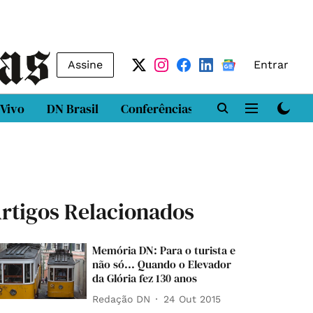
Assine
Entrar
 Vivo
DN Brasil
Conferências
DN LAB
Class
rtigos Relacionados
Memória DN: Para o turista e
não só... Quando o Elevador
da Glória fez 130 anos
Redação DN
24 Out 2015