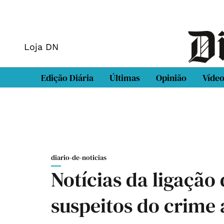
Loja DN
Edição Diária
Últimas
Opinião
Víde
diario-de-noticias
Notícias da ligação
suspeitos do crime 