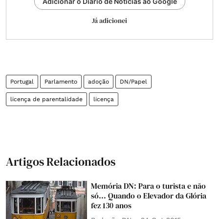
Adicionar o Diário de Notícias ao Google
Já adicionei
Portugal
Parlamento
adoção
DN/Papel
licença de parentalidade
licença
Artigos Relacionados
Memória DN: Para o turista e não
só... Quando o Elevador da Glória
fez 130 anos