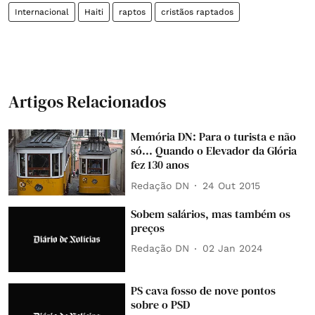
Internacional
Haiti
raptos
cristãos raptados
Artigos Relacionados
Memória DN: Para o turista e não
só... Quando o Elevador da Glória
fez 130 anos
Redação DN
24 Out 2015
Sobem salários, mas também os
preços
Redação DN
02 Jan 2024
PS cava fosso de nove pontos
sobre o PSD