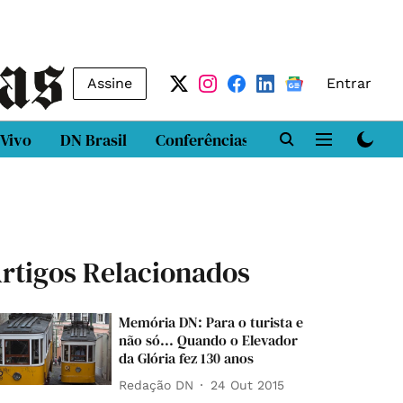
Assine
Entrar
 Vivo
DN Brasil
Conferências
DN LAB
Class
rtigos Relacionados
Memória DN: Para o turista e
não só... Quando o Elevador
da Glória fez 130 anos
Redação DN
24 Out 2015