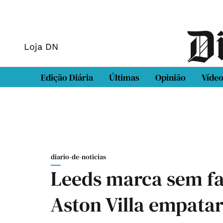
Loja DN
Edição Diária
Últimas
Opinião
Víde
diario-de-noticias
Leeds marca sem fai
Aston Villa empatar