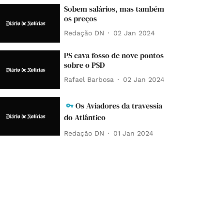
Sobem salários, mas também
os preços
Redação DN
02 Jan 2024
PS cava fosso de nove pontos
sobre o PSD
Rafael Barbosa
02 Jan 2024
Os Aviadores da travessia
do Atlântico
Redação DN
01 Jan 2024