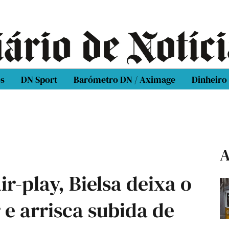
os
DN Sport
Barómetro DN / Aximage
Dinheiro
A
r-play, Bielsa deixa o
 e arrisca subida de