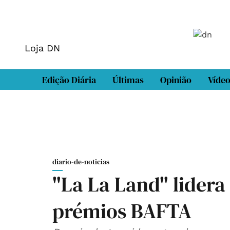
Loja DN
Edição Diária
Últimas
Opinião
Víde
diario-de-noticias
"La La Land" lider
prémios BAFTA