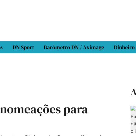
os
DN Sport
Barómetro DN / Aximage
Dinheiro
A
a nomeações para