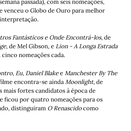
 semana passada), com seis nomeações,
ue venceu o Globo de Ouro para melhor
 interpretação.
ros Fantásticos e Onde Encontrá-los
, de
dge
, de Mel Gibson, e
Lion - A Longa Estrada
m cinco nomeações cada.
ontro
,
Eu, Daniel Blake
e
Manchester By The
filme encontra-se ainda
Moonlight
, de
 mais fortes candidatos à época de
e ficou por quatro nomeações para os
ado, distinguiram
O Renascido
como