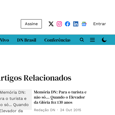
Assine
Entrar
 Vivo
DN Brasil
Conferências
DN LAB
Class
rtigos Relacionados
Memória DN: Para o turista e
não só... Quando o Elevador
da Glória fez 130 anos
Redação DN
24 Out 2015