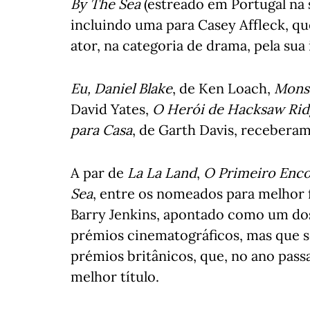
By The Sea
(estreado em Portugal na
incluindo uma para Casey Affleck, q
ator, na categoria de drama, pela sua
Eu, Daniel Blake
, de Ken Loach,
Monst
David Yates,
O Herói de Hacksaw Ri
para Casa
, de Garth Davis, recebera
A par de
La La Land
,
O Primeiro Enc
Sea
, entre os nomeados para melhor 
Barry Jenkins, apontado como um dos
prémios cinematográficos, mas que s
prémios britânicos, que, no ano pass
melhor título.