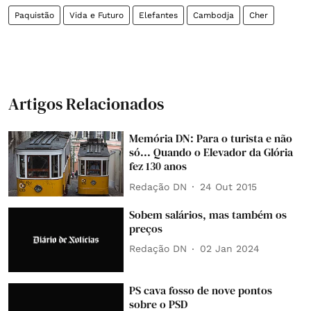
Paquistão
Vida e Futuro
Elefantes
Cambodja
Cher
Artigos Relacionados
Memória DN: Para o turista e não
só... Quando o Elevador da Glória
fez 130 anos
Redação DN
24 Out 2015
Sobem salários, mas também os
preços
Redação DN
02 Jan 2024
PS cava fosso de nove pontos
sobre o PSD