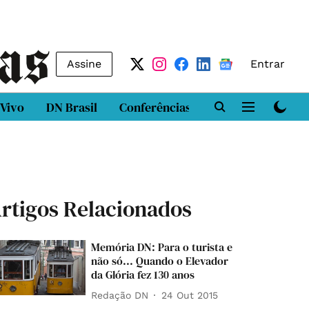
Assine
Entrar
 Vivo
DN Brasil
Conferências
DN LAB
Class
rtigos Relacionados
Memória DN: Para o turista e
não só... Quando o Elevador
da Glória fez 130 anos
Redação DN
24 Out 2015