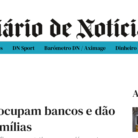
os
DN Sport
Barómetro DN / Aximage
Dinheiro
A
eocupam bancos e dão
amílias