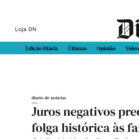
Loja DN
Edição Diária
Últimas
Opinião
Víde
diario-de-noticias
Juros negativos pr
folga histórica às f