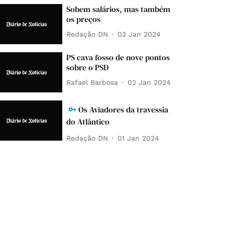
Sobem salários, mas também
os preços
Redação DN
02 Jan 2024
PS cava fosso de nove pontos
sobre o PSD
Rafael Barbosa
02 Jan 2024
Os Aviadores da travessia
do Atlântico
Redação DN
01 Jan 2024