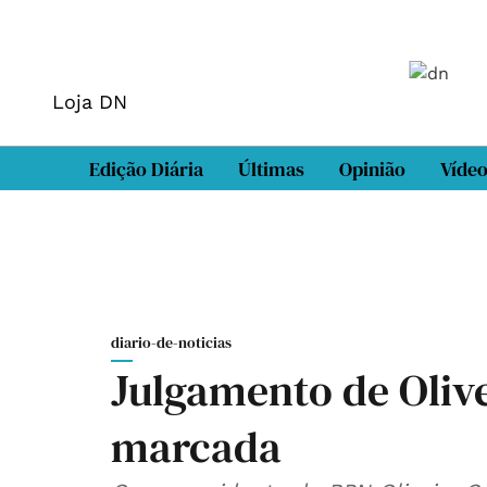
Loja DN
Edição Diária
Últimas
Opinião
Víde
diario-de-noticias
Julgamento de Oliv
marcada