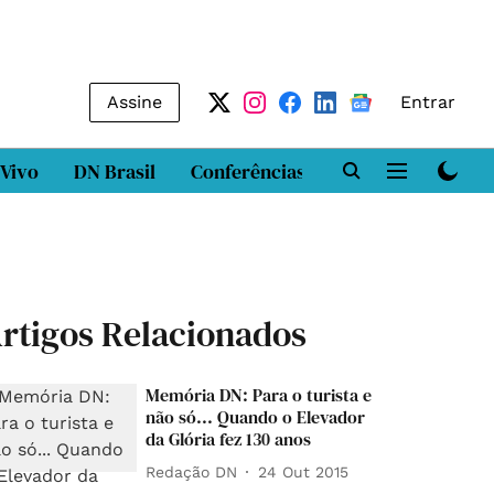
Assine
Entrar
 Vivo
DN Brasil
Conferências
DN LAB
Class
rtigos Relacionados
Memória DN: Para o turista e
não só... Quando o Elevador
da Glória fez 130 anos
Redação DN
24 Out 2015