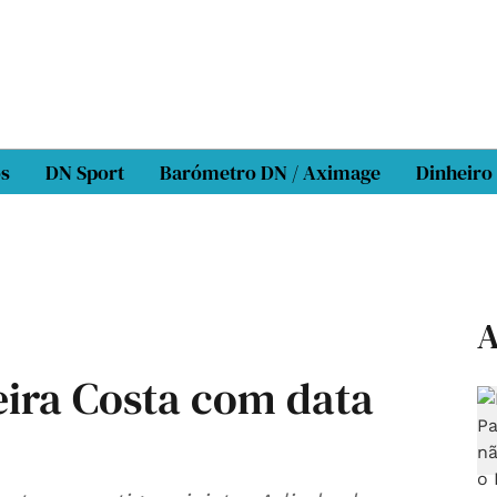
os
DN Sport
Barómetro DN / Aximage
Dinheiro
A
eira Costa com data