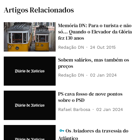
Artigos Relacionados
Memória DN: Para o turista e não
só... Quando o Elevador da Glória
fez 130 anos
Redação DN
24 Out 2015
Sobem salários, mas também os
preços
Redação DN
02 Jan 2024
PS cava fosso de nove pontos
sobre o PSD
Rafael Barbosa
02 Jan 2024
Os Aviadores da travessia do
Atlântico