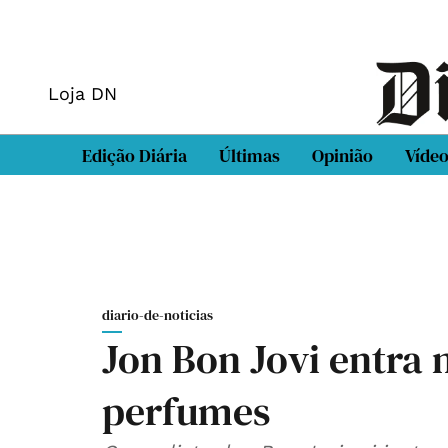
Loja DN
Edição Diária
Últimas
Opinião
Víde
diario-de-noticias
Jon Bon Jovi entra 
perfumes