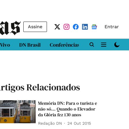
Assine
Entrar
 Vivo
DN Brasil
Conferências
DN LAB
Class
rtigos Relacionados
Memória DN: Para o turista e
não só... Quando o Elevador
da Glória fez 130 anos
Redação DN
24 Out 2015