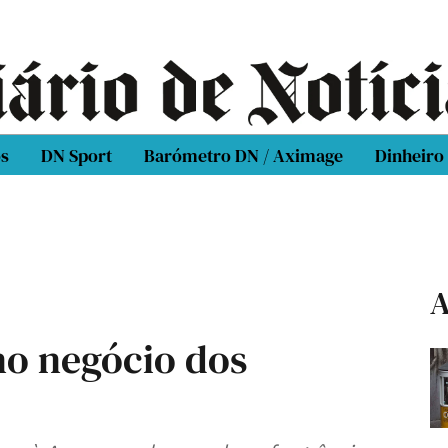
os
DN Sport
Barómetro DN / Aximage
Dinheiro
A
no negócio dos