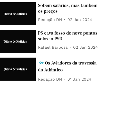
Sobem salários, mas também
os preços
Redação DN
02 Jan 2024
PS cava fosso de nove pontos
sobre o PSD
Rafael Barbosa
02 Jan 2024
Os Aviadores da travessia
do Atlântico
Redação DN
01 Jan 2024