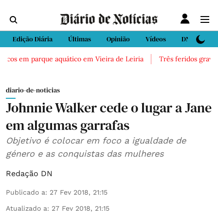
Edição Diária
Últimas
Opinião
Vídeos
DN Sport
icos em parque aquático em Vieira de Leiria
Três feridos graves 
diario-de-noticias
Johnnie Walker cede o lugar a Jane
em algumas garrafas
Objetivo é colocar em foco a igualdade de
género e as conquistas das mulheres
Redação DN
Publicado a
:
27 Fev 2018, 21:15
Atualizado a
:
27 Fev 2018, 21:15