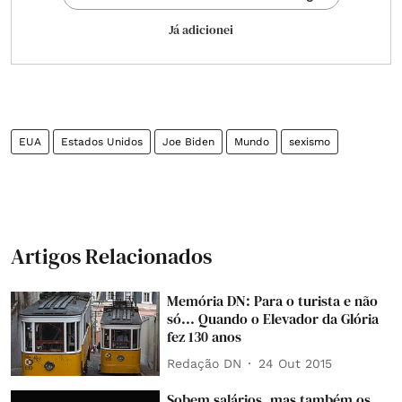
Já adicionei
EUA
Estados Unidos
Joe Biden
Mundo
sexismo
Artigos Relacionados
Memória DN: Para o turista e não
só... Quando o Elevador da Glória
fez 130 anos
Redação DN
24 Out 2015
Sobem salários, mas também os