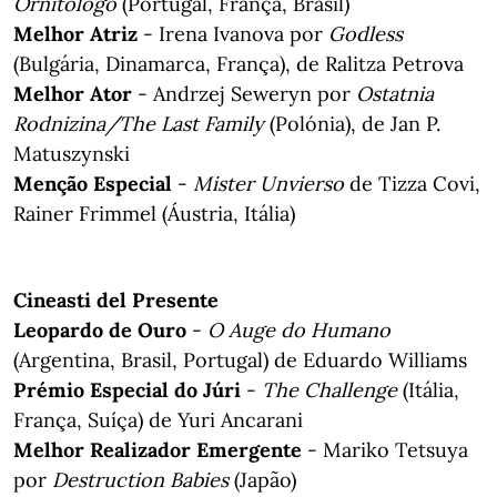
Ornitólogo
(Portugal, França, Brasil)
Melhor Atriz
- Irena Ivanova por
Godless
(Bulgária, Dinamarca, França), de Ralitza Petrova
Melhor Ator
- Andrzej Seweryn por
Ostatnia
Rodnizina/The Last Family
(Polónia), de Jan P.
Matuszynski
Menção Especial
-
Mister Unvierso
de Tizza Covi,
Rainer Frimmel (Áustria, Itália)
Cineasti del Presente
Leopardo de Ouro
-
O Auge do Humano
(Argentina, Brasil, Portugal) de Eduardo Williams
Prémio Especial do Júri
-
The Challenge
(Itália,
França, Suíça) de Yuri Ancarani
Melhor Realizador Emergente
- Mariko Tetsuya
por
Destruction Babies
(Japão)