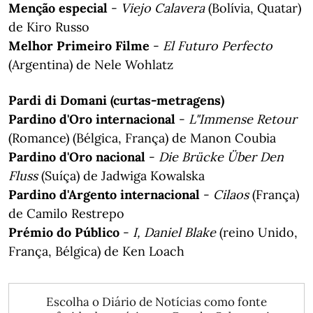
Menção especial
-
Viejo Calavera
(Bolívia, Quatar)
de Kiro Russo
Melhor Primeiro Filme
-
El Futuro Perfecto
(Argentina) de Nele Wohlatz
Pardi di Domani (curtas-metragens)
Pardino d'Oro internacional
-
L"Immense Retour
(Romance) (Bélgica, França) de Manon Coubia
Pardino d'Oro nacional
-
Die Brücke Über Den
Fluss
(Suíça) de Jadwiga Kowalska
Pardino d'Argento internacional
-
Cilaos
(França)
de Camilo Restrepo
Prémio do Público
-
I, Daniel Blake
(reino Unido,
França, Bélgica) de Ken Loach
Escolha o Diário de Notícias como fonte