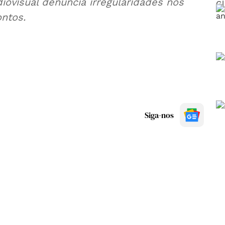
iovisual denuncia irregularidades nos
ontos.
Siga-nos