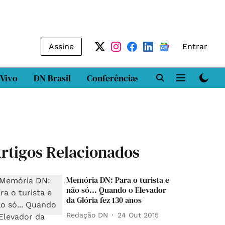
Assine
Entrar
 Vivo
DN Brasil
Conferências
DN LAB
Class
rtigos Relacionados
Memória DN: Para o turista e
não só... Quando o Elevador
da Glória fez 130 anos
Redação DN
24 Out 2015