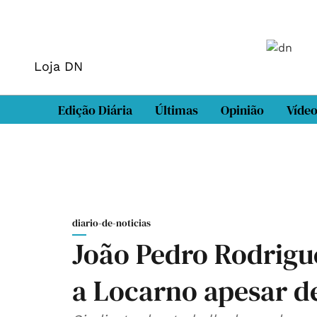
Loja DN
Edição Diária
Últimas
Opinião
Víde
diario-de-noticias
João Pedro Rodrigue
a Locarno apesar de