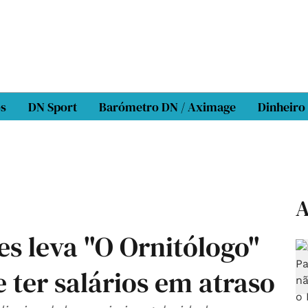
os
DN Sport
Barómetro DN / Aximage
Dinheiro
A
s leva "O Ornitólogo"
 ter salários em atraso