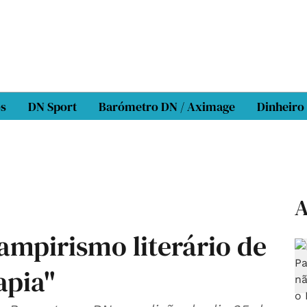
os
DN Sport
Barómetro DN / Aximage
Dinheiro
A
ampirismo literário de
apia"