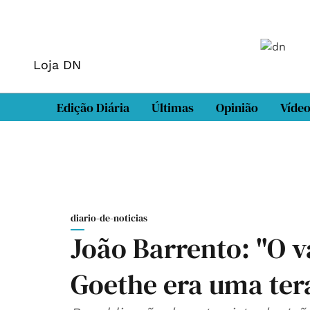
Loja DN
Edição Diária
Últimas
Opinião
Víde
diario-de-noticias
João Barrento: "O v
Goethe era uma ter