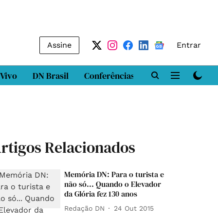
Assine
Entrar
 Vivo
DN Brasil
Conferências
DN LAB
Class
rtigos Relacionados
Memória DN: Para o turista e
não só... Quando o Elevador
da Glória fez 130 anos
Redação DN
24 Out 2015