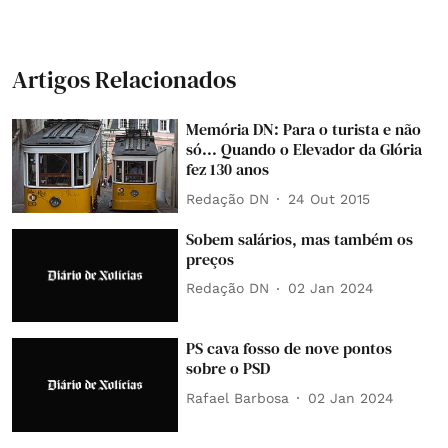
Artigos Relacionados
Memória DN: Para o turista e não
só... Quando o Elevador da Glória
fez 130 anos
Redação DN
24 Out 2015
Sobem salários, mas também os
preços
Redação DN
02 Jan 2024
PS cava fosso de nove pontos
sobre o PSD
Rafael Barbosa
02 Jan 2024