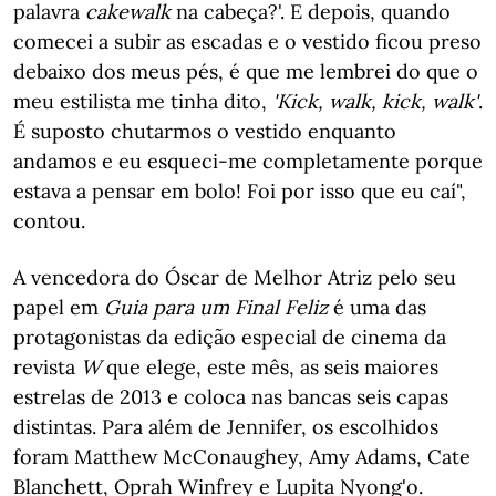
palavra
cakewalk
na cabeça?'. E depois, quando
comecei a subir as escadas e o vestido ficou preso
debaixo dos meus pés, é que me lembrei do que o
meu estilista me tinha dito,
'Kick, walk, kick, walk'
.
É suposto chutarmos o vestido enquanto
andamos e eu esqueci-me completamente porque
estava a pensar em bolo! Foi por isso que eu caí",
contou.
A vencedora do Óscar de Melhor Atriz pelo seu
papel em
Guia para um Final Feliz
é uma das
protagonistas da edição especial de cinema da
revista
W
que elege, este mês,
as seis maiores
estrelas de 2013 e coloca nas bancas seis capas
distintas. Para além de Jennifer, os escolhidos
foram Matthew McConaughey, Amy Adams, Cate
Blanchett, Oprah Winfrey e Lupita Nyong'o.