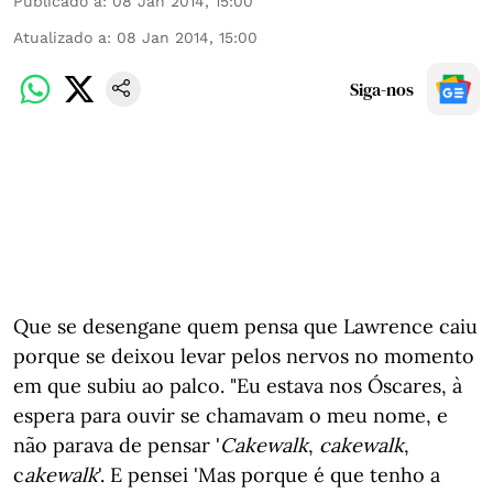
Publicado a
:
08 Jan 2014, 15:00
Atualizado a
:
08 Jan 2014, 15:00
Siga-nos
Que se desengane quem pensa que Lawrence caiu
porque se deixou levar pelos nervos no momento
em que subiu ao palco. "Eu estava nos Óscares, à
espera para ouvir se chamavam o meu nome, e
não parava de pensar '
Cakewalk
,
cakewalk
,
c
akewalk
'. E pensei 'Mas porque é que tenho a