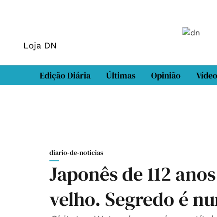
Loja DN
Edição Diária
Últimas
Opinião
Víde
diario-de-noticias
Japonês de 112 ano
velho. Segredo é nu