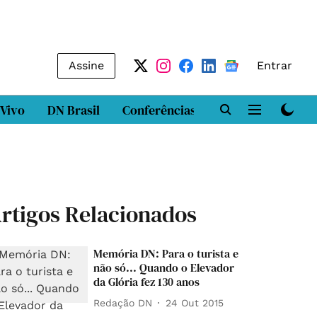
Assine
Entrar
 Vivo
DN Brasil
Conferências
DN LAB
Class
rtigos Relacionados
Memória DN: Para o turista e
não só... Quando o Elevador
da Glória fez 130 anos
Redação DN
24 Out 2015