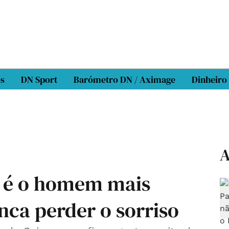
os
DN Sport
Barómetro DN / Aximage
Dinheiro
A
s é o homem mais
nca perder o sorriso