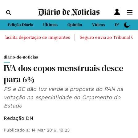
Edição Diária
Últimas
Opinião
Vídeos
DN Sport
facilita deportação de imigrantes
Seguro envia ao Tribunal Consti
diario-de-noticias
IVA dos copos menstruais desce
para 6%
PS e BE dão luz verde à proposta do PAN na
votação na especialidade do Orçamento do
Estado
Redação DN
Publicado a
:
14 Mar 2016, 19:23