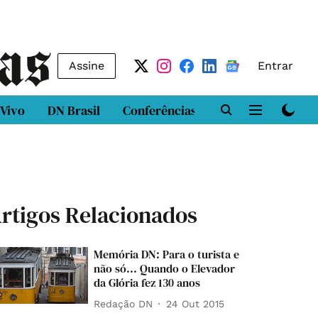
Assine
Entrar
 Vivo
DN Brasil
Conferências
DN LAB
Class
rtigos Relacionados
Memória DN: Para o turista e
não só... Quando o Elevador
da Glória fez 130 anos
Redação DN
24 Out 2015