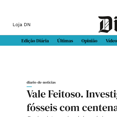
Loja DN
Edição Diária
Últimas
Opinião
Víde
diario-de-noticias
Vale Feitoso. Inves
fósseis com centen