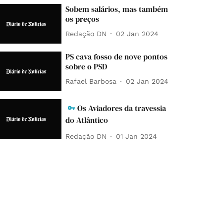
Sobem salários, mas também
os preços
Redação DN
02 Jan 2024
PS cava fosso de nove pontos
sobre o PSD
Rafael Barbosa
02 Jan 2024
Os Aviadores da travessia
do Atlântico
Redação DN
01 Jan 2024