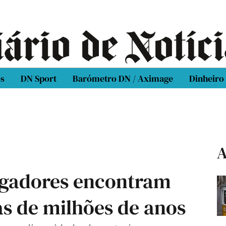
os
DN Sport
Barómetro DN / Aximage
Dinheiro
A
tigadores encontram
as de milhões de anos