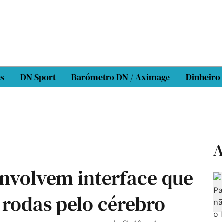
os
DN Sport
Barómetro DN / Aximage
Dinheiro
A
envolvem interface que
 rodas pelo cérebro