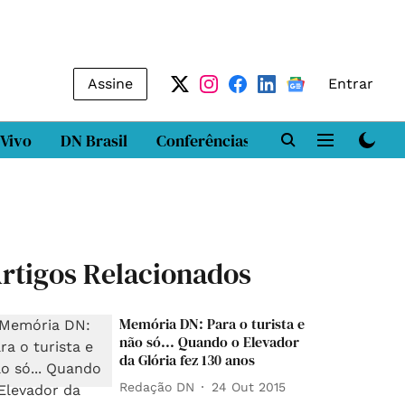
Assine
Entrar
 Vivo
DN Brasil
Conferências
DN LAB
Class
rtigos Relacionados
Memória DN: Para o turista e
não só... Quando o Elevador
da Glória fez 130 anos
Redação DN
24 Out 2015