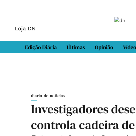
Loja DN
Edição Diária
Últimas
Opinião
Víde
diario-de-noticias
Investigadores des
controla cadeira de