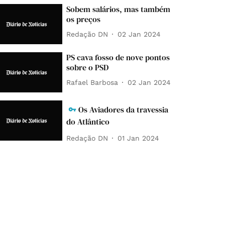
Sobem salários, mas também
os preços
Redação DN
02 Jan 2024
PS cava fosso de nove pontos
sobre o PSD
Rafael Barbosa
02 Jan 2024
Os Aviadores da travessia
do Atlântico
Redação DN
01 Jan 2024