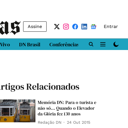
Assine
Entrar
 Vivo
DN Brasil
Conferências
DN LAB
Class
rtigos Relacionados
Memória DN: Para o turista e
não só... Quando o Elevador
da Glória fez 130 anos
Redação DN
24 Out 2015