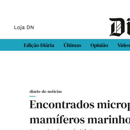
Loja DN
Edição Diária
Últimas
Opinião
Víde
diario-de-noticias
Encontrados microp
mamíferos marinh