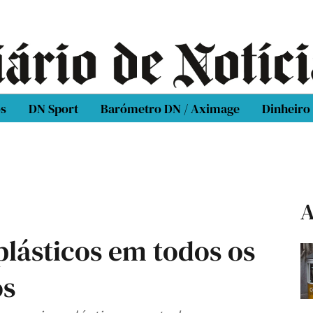
os
DN Sport
Barómetro DN / Aximage
Dinheiro
A
lásticos em todos os
os