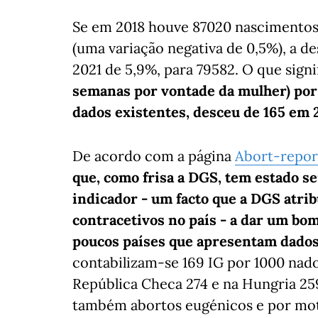
Se em 2018 houve 87020 nascimentos
(uma variação negativa de 0,5%), a d
2021 de 5,9%, para 79582. O que sign
semanas por vontade da mulher) por
dados existentes, desceu de 165 em 
De acordo com a página
Abort-repo
que, como frisa a DGS, tem estado s
indicador - um facto que a DGS atri
contracetivos no país - a dar um bo
poucos países que apresentam dado
contabilizam-se 169 IG por 1000 nado
República Checa 274 e na Hungria 259
também abortos eugénicos e por mot