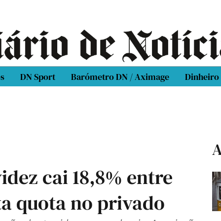
os
DN Sport
Barómetro DN / Aximage
Dinheiro
A
idez cai 18,8% entre
ta quota no privado