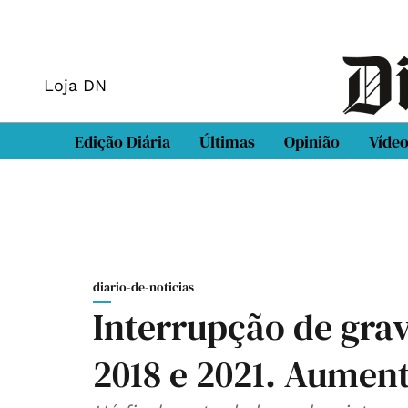
Loja DN
Edição Diária
Últimas
Opinião
Víde
diario-de-noticias
Interrupção de grav
2018 e 2021. Aumen