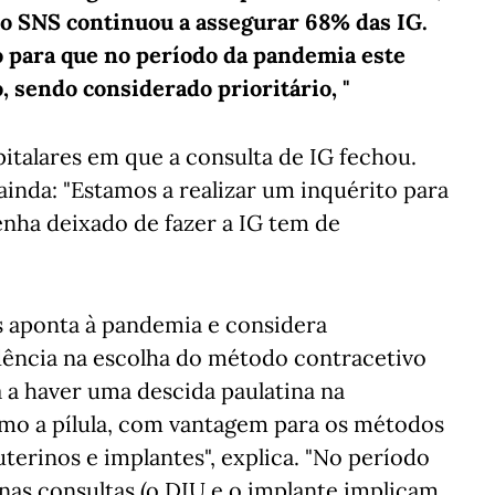
 o SNS continuou a assegurar 68% das IG.
o para que no período da pandemia este
, sendo considerado prioritário, "
pitalares em que a consulta de IG fechou.
ainda: "Estamos a realizar um inquérito para
enha deixado de fazer a IG tem de
 aponta à pandemia e considera
dência na escolha do método contracetivo
a a haver uma descida paulatina na
mo a pílula, com vantagem para os métodos
uterinos e implantes", explica. "No período
nas consultas (o DIU e o implante implicam