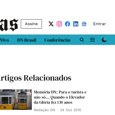
Assine
Entrar
 Vivo
DN Brasil
Conferências
DN LAB
Class
rtigos Relacionados
Memória DN: Para o turista e
não só... Quando o Elevador
da Glória fez 130 anos
Redação DN
24 Out 2015