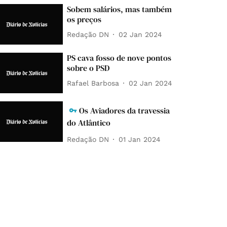
Sobem salários, mas também
os preços
Redação DN
02 Jan 2024
PS cava fosso de nove pontos
sobre o PSD
Rafael Barbosa
02 Jan 2024
Os Aviadores da travessia
do Atlântico
Redação DN
01 Jan 2024