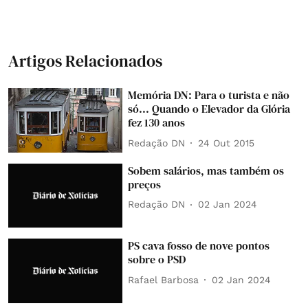
Artigos Relacionados
Memória DN: Para o turista e não
só... Quando o Elevador da Glória
fez 130 anos
Redação DN
24 Out 2015
Sobem salários, mas também os
preços
Redação DN
02 Jan 2024
PS cava fosso de nove pontos
sobre o PSD
Rafael Barbosa
02 Jan 2024