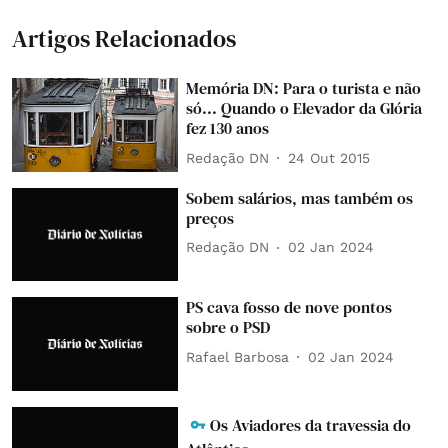
Artigos Relacionados
Memória DN: Para o turista e não
só... Quando o Elevador da Glória
fez 130 anos
Redação DN
24 Out 2015
Sobem salários, mas também os
preços
Redação DN
02 Jan 2024
PS cava fosso de nove pontos
sobre o PSD
Rafael Barbosa
02 Jan 2024
Os Aviadores da travessia do