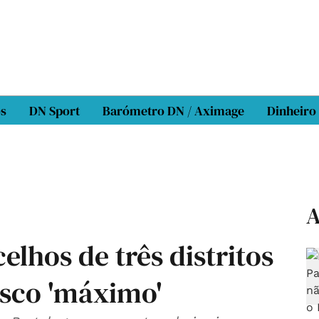
os
DN Sport
Barómetro DN / Aximage
Dinheiro
A
elhos de três distritos
isco 'máximo'