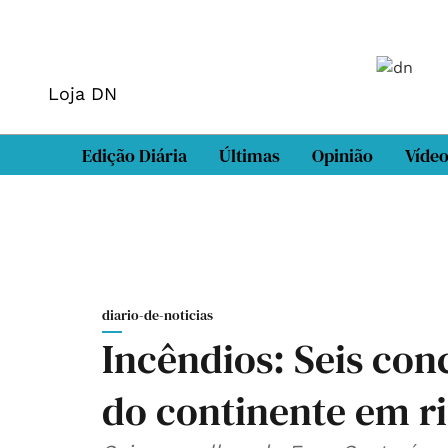
Loja DN
Edição Diária
Últimas
Opinião
Víde
diario-de-noticias
Incêndios: Seis conc
do continente em r