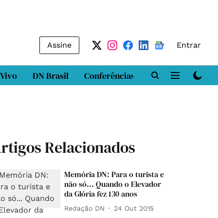
Assine
Entrar
 Vivo
DN Brasil
Conferências
DN LAB
Class
rtigos Relacionados
Memória DN: Para o turista e
não só... Quando o Elevador
da Glória fez 130 anos
Redação DN
24 Out 2015