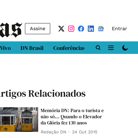
Assine
Entrar
 Vivo
DN Brasil
Conferências
DN LAB
Class
rtigos Relacionados
Memória DN: Para o turista e
não só... Quando o Elevador
da Glória fez 130 anos
Redação DN
24 Out 2015