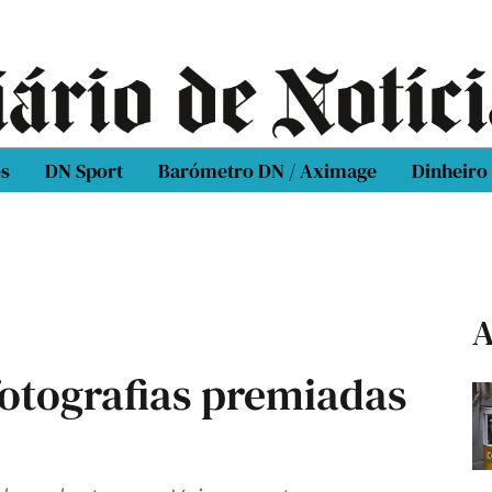
os
DN Sport
Barómetro DN / Aximage
Dinheiro
A
fotografias premiadas