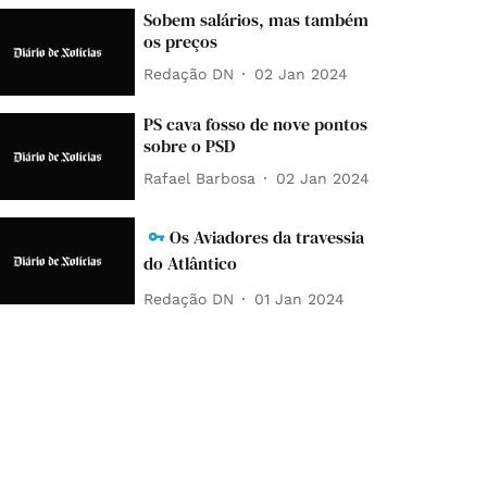
Sobem salários, mas também
os preços
Redação DN
02 Jan 2024
PS cava fosso de nove pontos
sobre o PSD
Rafael Barbosa
02 Jan 2024
Os Aviadores da travessia
do Atlântico
Redação DN
01 Jan 2024