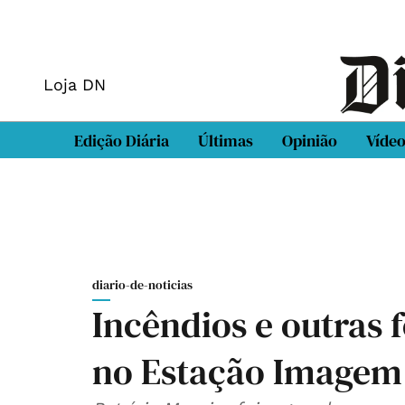
Loja DN
Edição Diária
Últimas
Opinião
Víde
diario-de-noticias
Incêndios e outras 
no Estação Imagem