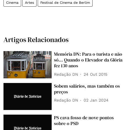
Cinema
Artes
Festival de Cinema de Berlim
Artigos Relacionados
Memória DN: Para o turista e não
só... Quando o Elevador da Glória
fez 130 anos
Redação DN
24 Out 2015
Sobem salários, mas também os
preços
Redação DN
02 Jan 2024
PS cava fosso de nove pontos
sobre o PSD