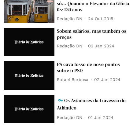
só... Quando o Elevador da Glória
fez 130 anos
Redação DN
24 Out 2015
Sobem salários, mas também os
preços
Redação DN
02 Jan 2024
PS cava fosso de nove pontos
sobre o PSD
Rafael Barbosa
02 Jan 2024
Os Aviadores da travessia do
Atlântico
Redação DN
01 Jan 2024