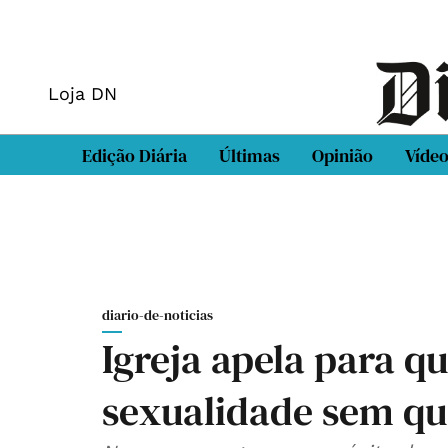
Loja DN
Edição Diária
Últimas
Opinião
Víde
diario-de-noticias
Igreja apela para q
sexualidade sem qu