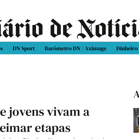
os
DN Sport
Barómetro DN / Aximage
Dinheiro
A
ue jovens vivam a
eimar etapas