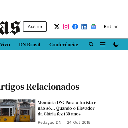
Assine
Entrar
 Vivo
DN Brasil
Conferências
DN LAB
Class
rtigos Relacionados
Memória DN: Para o turista e
não só... Quando o Elevador
da Glória fez 130 anos
Redação DN
24 Out 2015