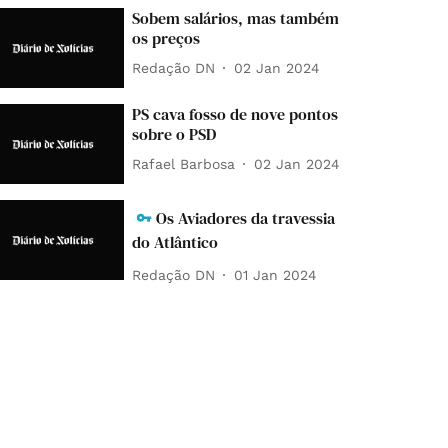
Sobem salários, mas também
os preços
Redação DN
02 Jan 2024
PS cava fosso de nove pontos
sobre o PSD
Rafael Barbosa
02 Jan 2024
Os Aviadores da travessia
do Atlântico
Redação DN
01 Jan 2024