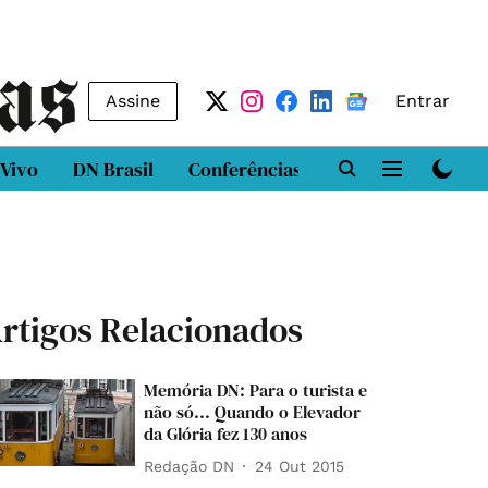
Assine
Entrar
 Vivo
DN Brasil
Conferências
DN LAB
Class
rtigos Relacionados
Memória DN: Para o turista e
não só... Quando o Elevador
da Glória fez 130 anos
Redação DN
24 Out 2015