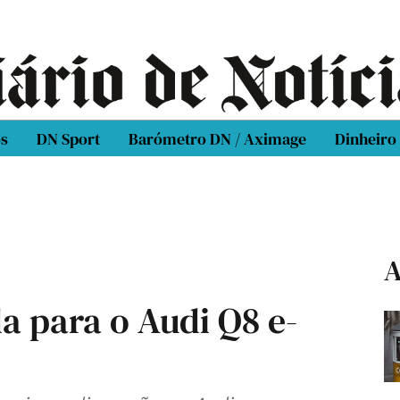
os
DN Sport
Barómetro DN / Aximage
Dinheiro
A
a para o Audi Q8 e-