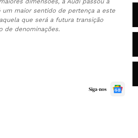
 maiores dimensões, a Audi passou a
ó um maior sentido de pertença a este
uela que será a futura transição
ão de denominações.
Siga-nos