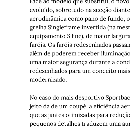
Face ao modelo que substitui, o nov
evoluído, sobretudo na secção diant
aerodinâmica como pano de fundo, o
grelha Singleframe invertida (na mes
equipamento S line), de maior largur
faróis. Os faróis redesenhados passam
além de poderem receber iluminação
uma maior segurança durante a condu
redesenhados para um conceito mais
modernizado.
No caso do mais desportivo Sportback
jeito da de um coupé, a eficiência ae
que as jantes otimizadas para redução
pequenos detalhes traduzem uma aura