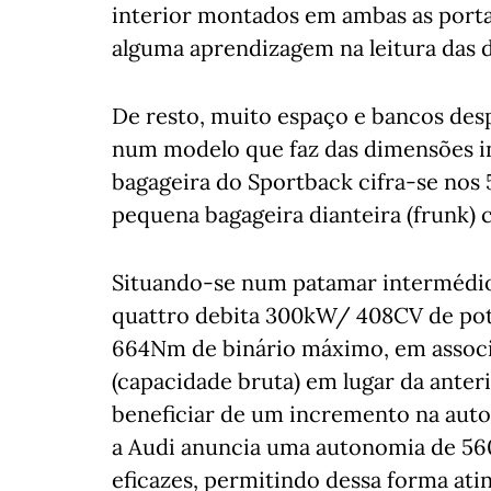
interior montados em ambas as portas
alguma aprendizagem na leitura das d
De resto, muito espaço e bancos desp
num modelo que faz das dimensões in
bagageira do Sportback cifra-se nos 
pequena bagageira dianteira (frunk) c
Situando-se num patamar intermédio 
quattro debita 300kW/ 408CV de pot
664Nm de binário máximo, em associ
(capacidade bruta) em lugar da anter
beneficiar de um incremento na auton
a Audi anuncia uma autonomia de 560
eficazes, permitindo dessa forma at