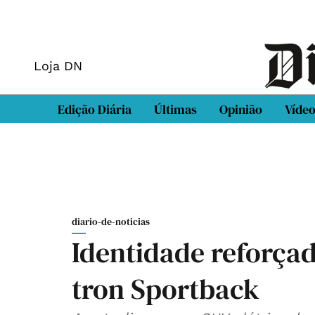
Loja DN
Edição Diária
Últimas
Opinião
Víde
diario-de-noticias
Identidade reforçad
tron Sportback