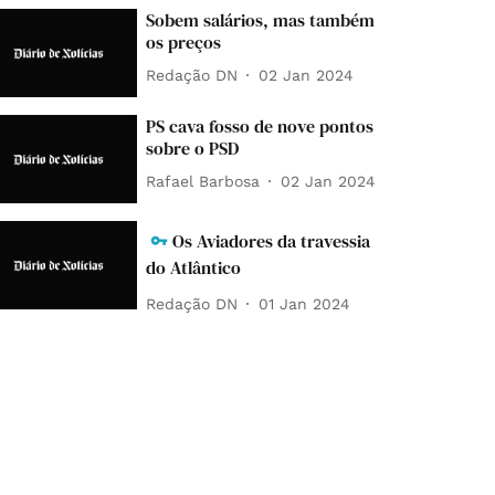
Sobem salários, mas também
os preços
Redação DN
02 Jan 2024
PS cava fosso de nove pontos
sobre o PSD
Rafael Barbosa
02 Jan 2024
Os Aviadores da travessia
do Atlântico
Redação DN
01 Jan 2024