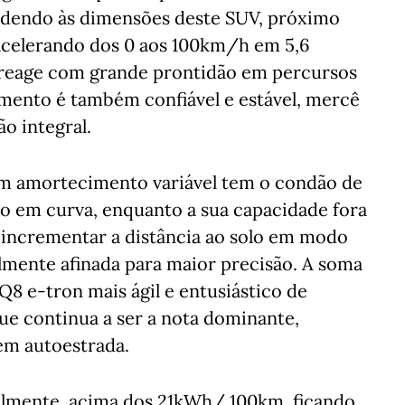
endendo às dimensões deste SUV, próximo
celerando dos 0 aos 100km/h em 5,6
 reage com grande prontidão em percursos
mento é também confiável e estável, mercê
ão integral.
om amortecimento variável tem o condão de
o em curva, enquanto a sua capacidade fora
e incrementar a distância ao solo em modo
almente afinada para maior precisão. A soma
Q8 e-tron mais ágil e entusiástico de
ue continua a ser a nota dominante,
em autoestrada.
almente, acima dos 21kWh/ 100km, ficando