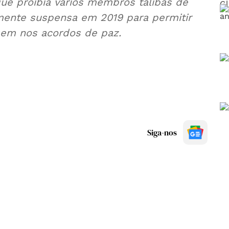
ue proibia vários membros talibãs de
lmente suspensa em 2019 para permitir
ssem nos acordos de paz.
Siga-nos