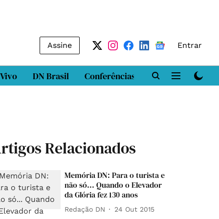
Assine
Entrar
 Vivo
DN Brasil
Conferências
DN LAB
Class
rtigos Relacionados
Memória DN: Para o turista e
não só... Quando o Elevador
da Glória fez 130 anos
Redação DN
24 Out 2015