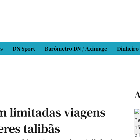
os
DN Sport
Barómetro DN / Aximage
Dinheiro
A
 limitadas viagens
eres talibãs