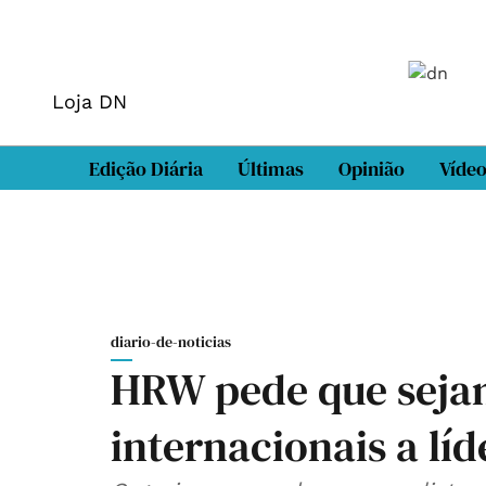
Loja DN
Edição Diária
Últimas
Opinião
Víde
diario-de-noticias
HRW pede que sejam
internacionais a líd