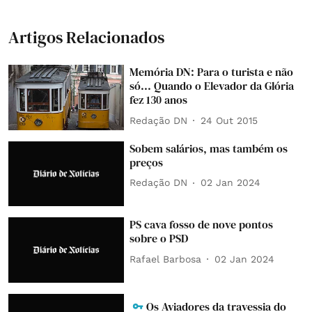
Artigos Relacionados
Memória DN: Para o turista e não
só... Quando o Elevador da Glória
fez 130 anos
Redação DN
24 Out 2015
Sobem salários, mas também os
preços
Redação DN
02 Jan 2024
PS cava fosso de nove pontos
sobre o PSD
Rafael Barbosa
02 Jan 2024
Os Aviadores da travessia do