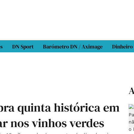
os
DN Sport
Barómetro DN / Aximage
Dinheiro
A
ra quinta histórica em
r nos vinhos verdes