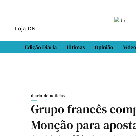
Loja DN
Edição Diária
Últimas
Opinião
Víde
diario-de-noticias
Grupo francês comp
Monção para aposta