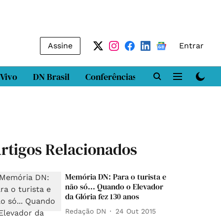
Assine
Entrar
 Vivo
DN Brasil
Conferências
DN LAB
Class
rtigos Relacionados
Memória DN: Para o turista e
não só... Quando o Elevador
da Glória fez 130 anos
Redação DN
24 Out 2015