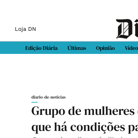
Loja DN
Edição Diária
Últimas
Opinião
Víde
diario-de-noticias
Grupo de mulheres 
que há condições pa