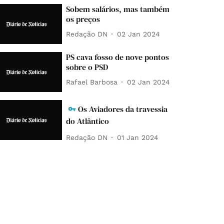
Sobem salários, mas também
os preços
Redação DN
02 Jan 2024
PS cava fosso de nove pontos
sobre o PSD
Rafael Barbosa
02 Jan 2024
Os Aviadores da travessia
do Atlântico
Redação DN
01 Jan 2024