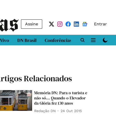
Assine
Entrar
 Vivo
DN Brasil
Conferências
DN LAB
Class
rtigos Relacionados
Memória DN: Para o turista e
não só... Quando o Elevador
da Glória fez 130 anos
Redação DN
24 Out 2015