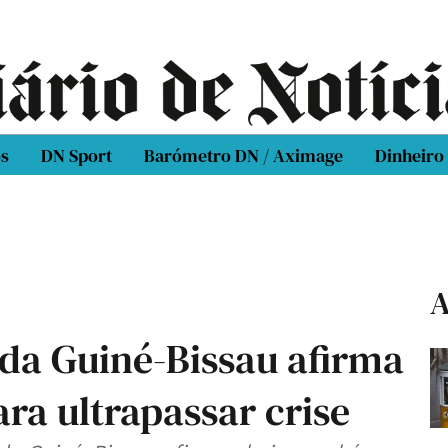
os
DN Sport
Barómetro DN / Aximage
Dinheiro
A
da Guiné-Bissau afirma
ra ultrapassar crise