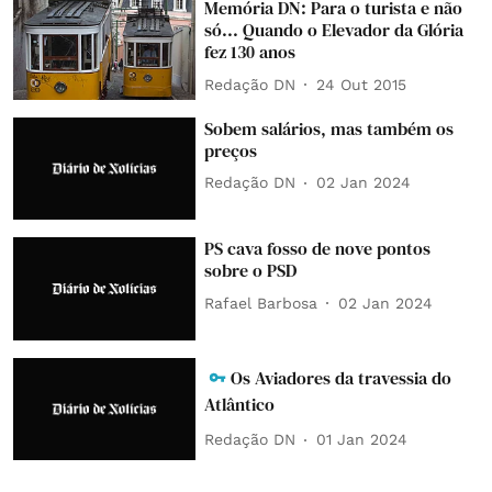
Memória DN: Para o turista e não
só... Quando o Elevador da Glória
fez 130 anos
Redação DN
24 Out 2015
Sobem salários, mas também os
preços
Redação DN
02 Jan 2024
PS cava fosso de nove pontos
sobre o PSD
Rafael Barbosa
02 Jan 2024
Os Aviadores da travessia do
Atlântico
Redação DN
01 Jan 2024