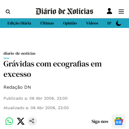
Edição Diária
Últimas
Opinião
Vídeos
DN Sport
diario-de-noticias
Grávidas com ecografias em
excesso
Redação DN
Publicado a
:
06 Abr 2006, 23:00
Atualizado a
:
06 Abr 2006, 23:00
Siga-nos