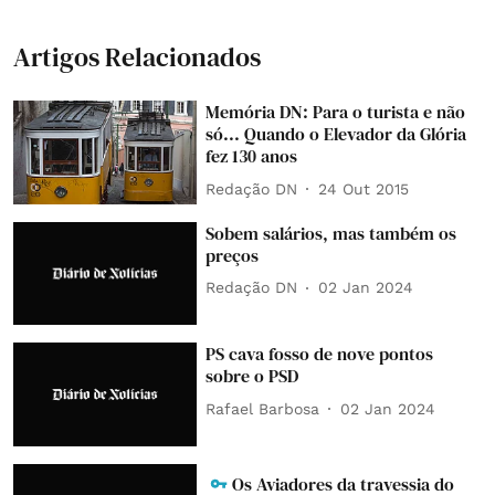
Artigos Relacionados
Memória DN: Para o turista e não
só... Quando o Elevador da Glória
fez 130 anos
Redação DN
24 Out 2015
Sobem salários, mas também os
preços
Redação DN
02 Jan 2024
PS cava fosso de nove pontos
sobre o PSD
Rafael Barbosa
02 Jan 2024
Os Aviadores da travessia do